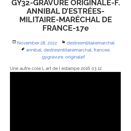
GY32-GRAVURE ORIGINALE-F.
ANNIBAL D’ESTRÉES-
MILITAIRE-MARÉCHAL DE
FRANCE-17e
Posted
November 28, 2022
Categories
destresmilitairemarchal
on
Tags
annibal
,
destresmilitairemarchal
,
francee
,
gygravure
,
originalef
Une autre cole L art de l estampe 2016 03 12