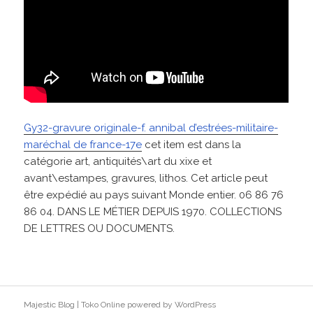
Gy32-gravure originale-f. annibal d’estrées-militaire-
maréchal de france-17e
cet item est dans la
catégorie art, antiquités\art du xixe et
avant\estampes, gravures, lithos. Cet article peut
être expédié au pays suivant Monde entier. 06 86 76
86 04. DANS LE MÉTIER DEPUIS 1970. COLLECTIONS
DE LETTRES OU DOCUMENTS.
Majestic Blog
|
Toko Online
powered by
WordPress